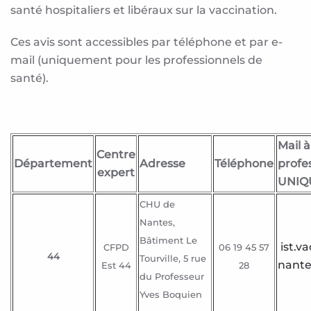
santé hospitaliers et libéraux sur la vaccination.
Ces avis sont accessibles par téléphone et par e-
mail (uniquement pour les professionnels de
santé).
Mail 
Centre
Département
Adresse
Téléphone
profe
expert
UNIQ
CHU de
Nantes,
Bâtiment Le
ist.v
CFPD
06 19 45 57
44
Tourville, 5 rue
nante
Est 44
28
du Professeur
Yves Boquien