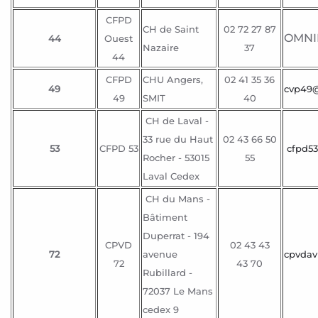
CFPD
CH de Saint
02 72 27 87
OMNI
44
Ouest
Nazaire
37
44
CFPD
CHU Angers,
02 41 35 36
49
cvp49@
49
SMIT
40
CH de Laval -
33 rue du Haut
02 43 66 50
53
CFPD 53
cfpd53
Rocher - 53015
55
Laval Cedex
CH du Mans -
Bâtiment
Duperrat - 194
CPVD
02 43 43
72
avenue
cpvdav
72
43 70
Rubillard -
72037 Le Mans
cedex 9