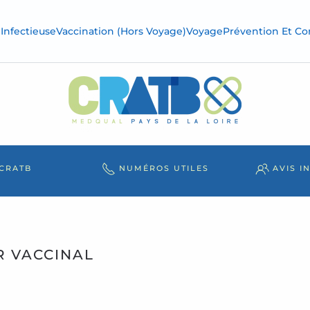
Infectieuse
Vaccination (hors Voyage)
Voyage
Prévention Et Con
 CRATB
NUMÉROS UTILES
AVIS I
R VACCINAL