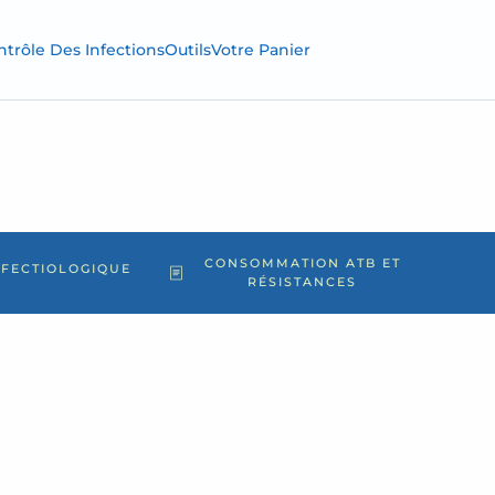
trôle Des Infections
Outils
Votre Panier
CONSOMMATION ATB ET
NFECTIOLOGIQUE
RÉSISTANCES