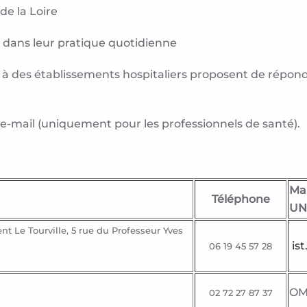
de la Loire
s dans leur pratique quotidienne
és à des établissements hospitaliers proposent de répon
 e-mail (uniquement pour les professionnels de santé).
Mai
Téléphone
UN
t Le Tourville, 5 rue du Professeur Yves
is
06 19 45 57 28
OM
02 72 27 87 37