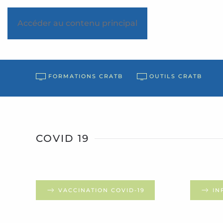
Accéder au contenu principal
FORMATIONS CRATB
OUTILS CRATB
COVID 19
VACCINATION COVID-19
IN